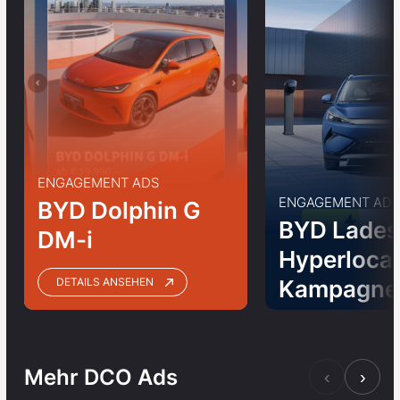
ENGAGEMENT ADS
ENGAGEMENT ADS
BYD Dolphin G
BYD Lades
DM-i
Hyperlocal
Kampagne
DETAILS ANSEHEN
Mehr DCO Ads
‹
›