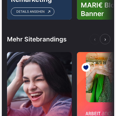
MARI€ Blo
Banner
DETAILS ANSEHEN
Mehr Sitebrandings
‹
›