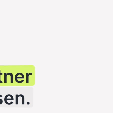
tner
sen.