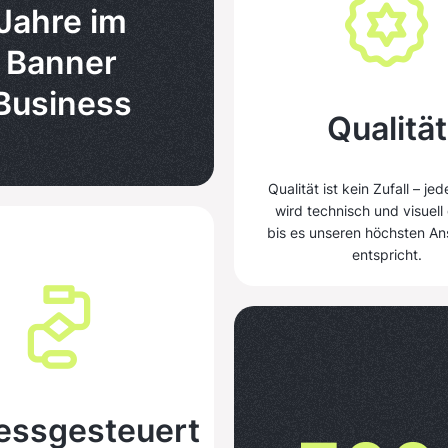
1
4
4
Jahre im
Banner
2
5
5
Business
Qualität
3
6
6
Qualität ist kein Zufall – je
4
7
7
wird technisch und visuell
bis es unseren höchsten A
entspricht.
5
8
8
6
9
9
essgesteuert