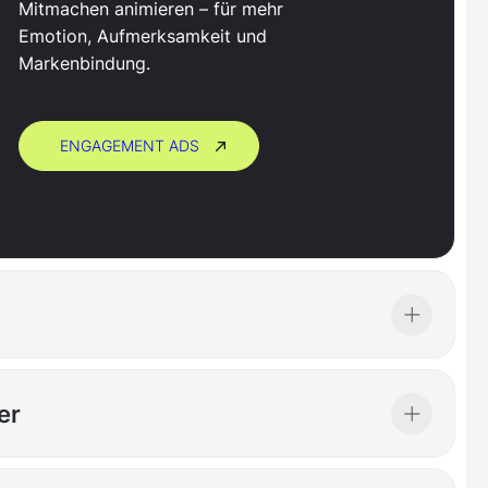
4
2
2
Mitmachen animieren – für mehr
Emotion, Aufmerksamkeit und
Markenbindung.
5
3
3
ENGAGEMENT ADS
6
4
4
7
5
5
8
6
6
9
7
7
er