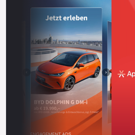
4
7
3
3
5
8
4
4
6
9
5
5
7
0
6
6
8
1
7
7
9
2
8
8
ENGAGEMENT ADS