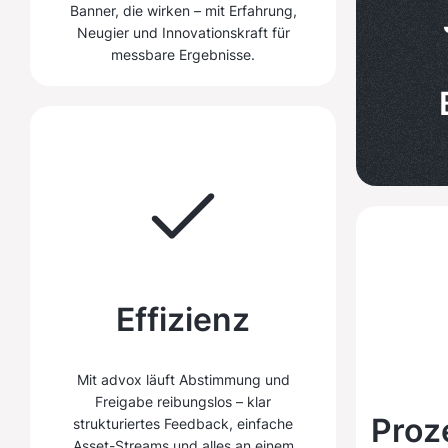
2
5
1
1
Banner, die wirken – mit Erfahrung,
Neugier und Innovationskraft für
3
6
2
2
messbare Ergebnisse.
4
7
3
3
5
8
4
4
6
9
5
5
Effizienz
7
0
6
6
Mit advox läuft Abstimmung und
Freigabe reibungslos – klar
Proz
strukturiertes Feedback, einfache
Asset-Streams und alles an einem