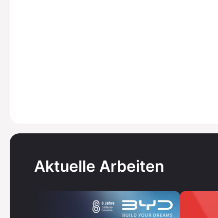
0
1
2
0
3
1
4
0
0
Aktuelle Arbeiten
2
5
1
1
3
6
2
2