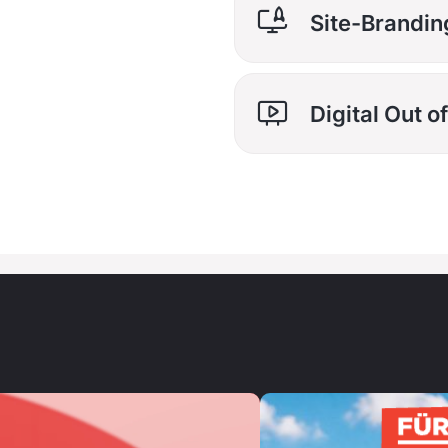
8
8
6
Site-Brandin
9
9
7
0
0
Digital Out 
0
0
8
1
1
1
1
9
2
2
2
2
0
3
3
3
3
1
4
4
4
4