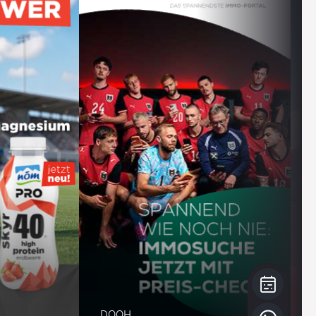
6
4
4
7
5
5
8
6
6
9
7
7
0
8
8
1
9
9
2
0
0
DOOH