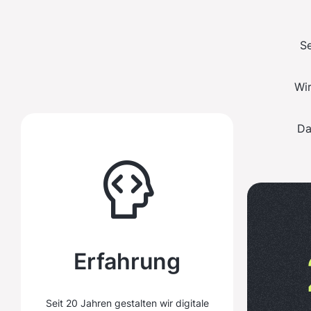
6
9
5
5
Se
7
0
6
6
Wir
8
1
7
7
Da
9
2
8
8
0
3
9
9
1
4
0
0
Erfahrung
Seit 20 Jahren gestalten wir digitale