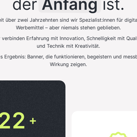
der
Anfang
ist.
7
7
5
8
8
8
8
it über zwei Jahrzehnten sind wir Spezialist:innen für digit
6
9
9
Werbemittel – aber niemals stehen geblieben.
 verbinden Erfahrung mit Innovation, Schnelligkeit mit Qual
9
9
und Technik mit Kreativität.
7
0
0
s Ergebnis: Banner, die funktionieren, begeistern und mess
0
0
Wirkung zeigen.
8
1
1
1
1
9
2
2
2
2
0
3
3
+