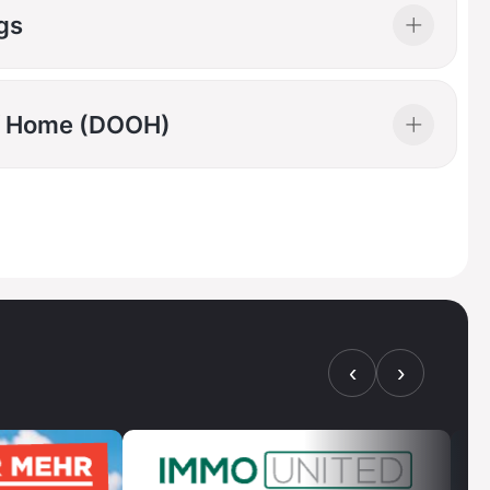
0
8
8
gs
1
9
9
of Home (DOOH)
2
0
0
3
1
1
4
2
2
‹
›
5
3
3