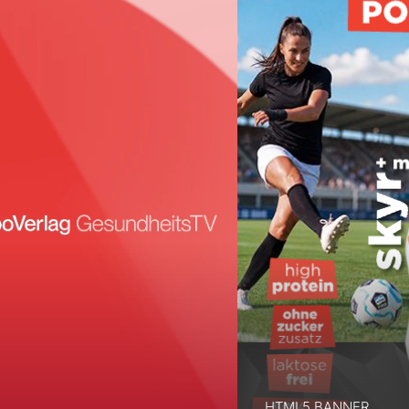
2
5
5
5
5
3
6
6
6
6
4
7
7
7
7
5
8
8
8
8
6
9
9
9
9
7
0
0
0
0
8
1
1
HTML5 BANNER