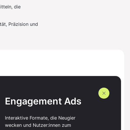
tteln, die
ät, Präzision und
0
1
2
0
0
Engagement Ads
3
1
1
Interaktive Formate, die Neugier
wecken und Nutzer:innen zum