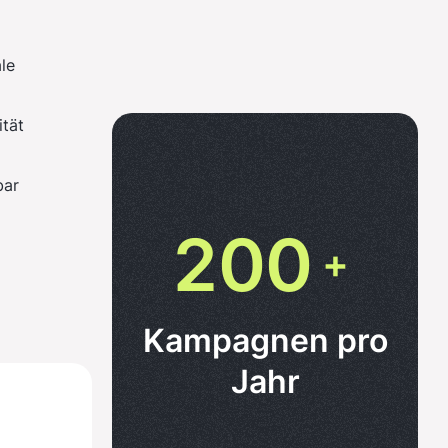
9
7
7
ale
0
8
8
ität
1
9
9
bar
2
0
0
+
Kampagnen pro
Jahr