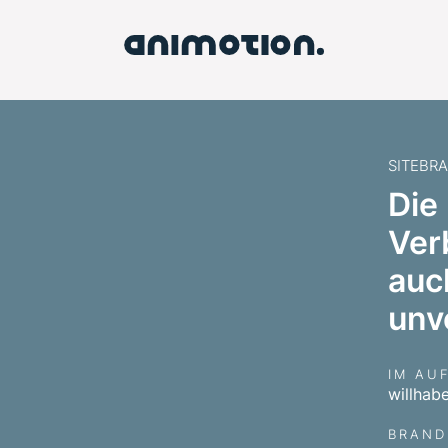
SITEBR
Die
Ver
auc
unv
IM AU
willhab
BRAND