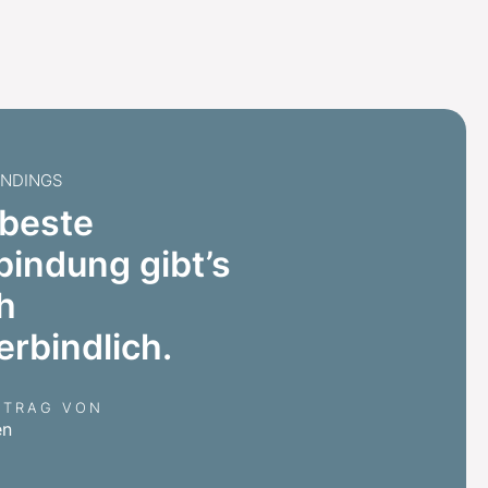
ANDINGS
 beste
bindung gibt’s
h
erbindlich.
FTRAG VON
en