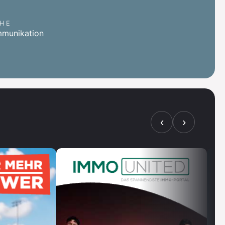
HE
mmunikation
‹
›