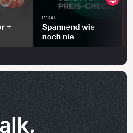
DOOH
r +
Spannend wie
noch nie
alk.