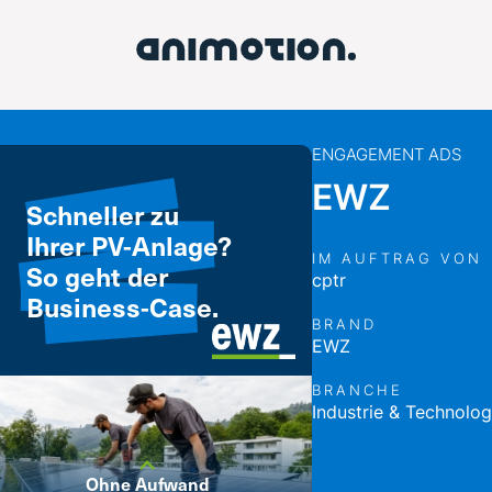
ENGAGEMENT ADS
EWZ
IM AUFTRAG VON
cptr
BRAND
EWZ
BRANCHE
Industrie & Technolog