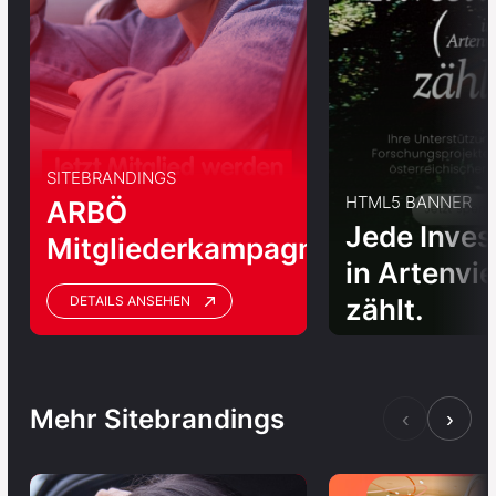
SITEBRANDINGS
HTML5 BANNER
ARBÖ
Jede Inves
Mitgliederkampagne
in Artenvie
zählt.
DETAILS ANSEHEN
Mehr Sitebrandings
‹
›